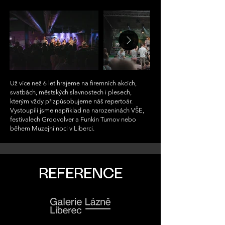
Už více než 6 let hrajeme na firemních akcích,
svatbách, městských slavnostech i plesech,
kterým vždy přizpůsobujeme náš repertoár.
Vystoupili jsme například na narozeninách VŠE,
festivalech Groovolver a Funkin Turnov nebo
během Muzejní noci v Liberci.
REFERENCE